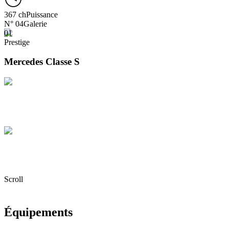
367 ch
Puissance
N° 04
Galerie
01
Prestige
Mercedes Classe S
Elegance
Mercedes Classe S
Excellence
Mercedes Classe S
Scroll
Équipements