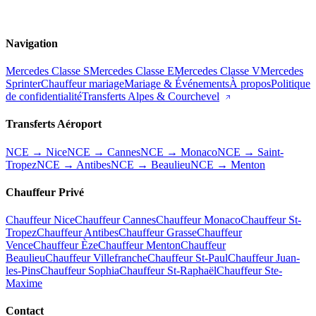
Navigation
Mercedes Classe S
Mercedes Classe E
Mercedes Classe V
Mercedes
Sprinter
Chauffeur mariage
Mariage & Événements
À propos
Politique
de confidentialité
Transferts Alpes & Courchevel
Transferts Aéroport
NCE → Nice
NCE → Cannes
NCE → Monaco
NCE → Saint-
Tropez
NCE → Antibes
NCE → Beaulieu
NCE → Menton
Chauffeur Privé
Chauffeur Nice
Chauffeur Cannes
Chauffeur Monaco
Chauffeur St-
Tropez
Chauffeur Antibes
Chauffeur Grasse
Chauffeur
Vence
Chauffeur Èze
Chauffeur Menton
Chauffeur
Beaulieu
Chauffeur Villefranche
Chauffeur St-Paul
Chauffeur Juan-
les-Pins
Chauffeur Sophia
Chauffeur St-Raphaël
Chauffeur Ste-
Maxime
Contact